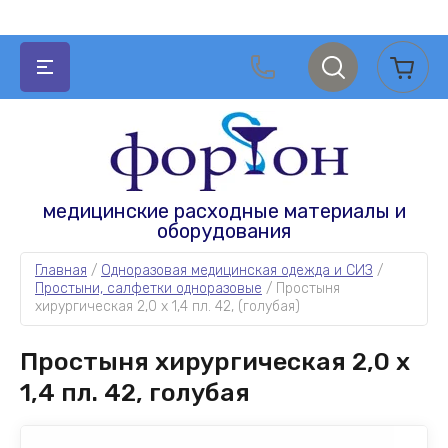
НАЗАД
НАЗАД
НАЗАД
НАЗАД
медицинские расходные материалы и
оборудования
АКУШЕРСТВО И ГИНЕКОЛОГИЯ
МЕДИЦИНСКИЕ РАСХОДНЫЕ МАТЕРИАЛЫ
АПТЕЧНЫЕ ТОВАРЫ
ОДНОРАЗОВАЯ МЕДИЦИНСКАЯ ОДЕЖДА И
СИЗ
Главная
 / 
Одноразовая медицинская одежда и СИЗ
 / 
Простыни, салфетки одноразовые
 / 
Простыня 
Зеркала гинекологические
Расходные материалы для УЗИ и ЭКГ
Катетеры
хирургическая 2,0 х 1,4 пл. 42, (голубая)
Одноразовая медицинская одежда
Зонды урогенитальные
Расходные материалы для
Измерительные приборы и медицинская
Простыня хирургическая 2,0 х
гастроэнтерологии
техника
СИЗ
Акушерские наборы
1,4 пл. 42, голубая
Расходные материалы для стерилизации
Перчатки
Простыни, салфетки одноразовые
Амниотомы