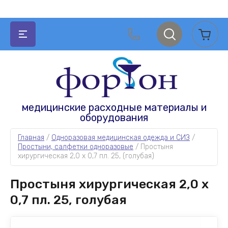
НАЗАД
НАЗАД
НАЗАД
НАЗАД
медицинские расходные материалы и
оборудования
АКУШЕРСТВО И ГИНЕКОЛОГИЯ
МЕДИЦИНСКИЕ РАСХОДНЫЕ МАТЕРИАЛЫ
АПТЕЧНЫЕ ТОВАРЫ
ОДНОРАЗОВАЯ МЕДИЦИНСКАЯ ОДЕЖДА И
СИЗ
Главная
 / 
Одноразовая медицинская одежда и СИЗ
 / 
Простыни, салфетки одноразовые
 / 
Простыня 
Зеркала гинекологические
Расходные материалы для УЗИ и ЭКГ
Катетеры
хирургическая 2,0 х 0,7 пл. 25, (голубая)
Одноразовая медицинская одежда
Зонды урогенитальные
Расходные материалы для
Измерительные приборы и медицинская
Простыня хирургическая 2,0 х
гастроэнтерологии
техника
СИЗ
Акушерские наборы
0,7 пл. 25, голубая
Расходные материалы для стерилизации
Перчатки
Простыни, салфетки одноразовые
Амниотомы