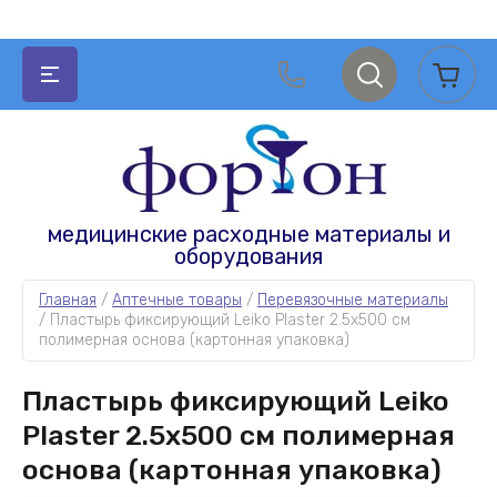
НАЗАД
НАЗАД
НАЗАД
НАЗАД
медицинские расходные материалы и
оборудования
АКУШЕРСТВО И ГИНЕКОЛОГИЯ
МЕДИЦИНСКИЕ РАСХОДНЫЕ МАТЕРИАЛЫ
АПТЕЧНЫЕ ТОВАРЫ
ОДНОРАЗОВАЯ МЕДИЦИНСКАЯ ОДЕЖДА И
СИЗ
Главная
 / 
Аптечные товары
 / 
Перевязочные материалы
/ 
Пластырь фиксирующий Leiko Plaster 2.5x500 см 
Зеркала гинекологические
Расходные материалы для УЗИ и ЭКГ
Катетеры
полимерная основа (картонная упаковка)
Одноразовая медицинская одежда
Зонды урогенитальные
Расходные материалы для
Измерительные приборы и медицинская
Пластырь фиксирующий Leiko
гастроэнтерологии
техника
СИЗ
Акушерские наборы
Plaster 2.5x500 см полимерная
Расходные материалы для стерилизации
Перчатки
Простыни, салфетки одноразовые
основа (картонная упаковка)
Амниотомы