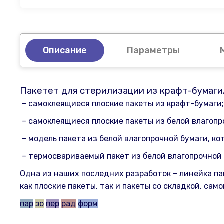
Описание
Параметры
Пакетет для стерилизации из крафт-бумаги
– самоклеящиеся плоские пакеты из крафт-бумаги;
– самоклеящиеся плоские пакеты из белой влагопр
– модель пакета из белой влагопрочной бумаги, 
– термосвариваемый пакет из белой влагопрочной
Одна из наших последних разработок – линейка п
как плоские пакеты, так и пакеты со складкой, са
пар
эо
пер
рад
форм