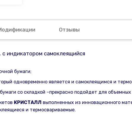
Модификации
Отзывы
, с индикатором самоклеящийся
очной бумаги;
который одновременно является и самоклеящимся и терм
 бумаги со складкой –прекрасно подойдет для объемных
акетов
КРИСТАЛЛ
выполненных из инновационного мате
моклеящиеся и термосвариваемые.