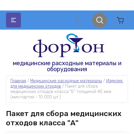
НАЗАД
НАЗАД
НАЗАД
НАЗАД
медицинские расходные материалы и
оборудования
АКУШЕРСТВО И ГИНЕКОЛОГИЯ
МЕДИЦИНСКИЕ РАСХОДНЫЕ МАТЕРИАЛЫ
АПТЕЧНЫЕ ТОВАРЫ
ОДНОРАЗОВАЯ МЕДИЦИНСКАЯ ОДЕЖДА И
СИЗ
Главная
 / 
Медицинские расходные материалы
 / 
Изделия 
для медицинских отходов
 / 
Пакет для сбора 
Зеркала гинекологические
Расходные материалы для УЗИ и ЭКГ
Катетеры
медицинских отходов класса "Б" толщиной 40 мкм 
Одноразовая медицинская одежда
(мин.партия - 10 000 шт.)
Зонды урогенитальные
Расходные материалы для
Измерительные приборы и медицинская
гастроэнтерологии
техника
СИЗ
Пакет для сбора медицинских
Акушерские наборы
Расходные материалы для стерилизации
Перчатки
Простыни, салфетки одноразовые
отходов класса "А"
Амниотомы